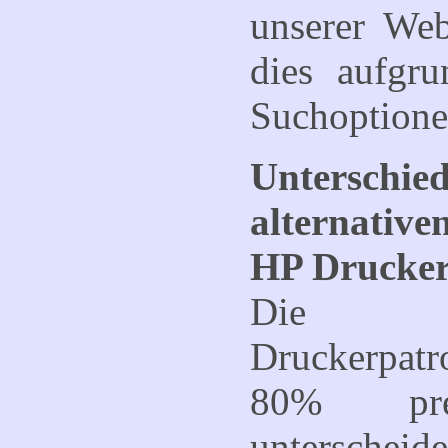
unserer Web
dies aufgru
Suchoptionen
Untersch
alternative
HP Drucker
Die al
Druckerpatr
80% pre
unterschei