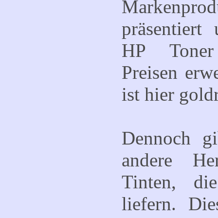
Markenprod
präsentiert
HP Toner
Preisen erw
ist hier gold
Dennoch gi
andere He
Tinten, di
liefern. Di