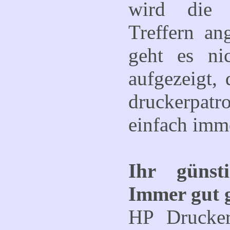
wird die 
Treffern an
geht es ni
aufgezeigt,
druckerpatr
einfach imme
Ihr güns
Immer gut g
HP Drucker