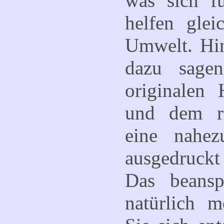
was sich f
helfen glei
Umwelt. Hi
dazu sage
originalen
und dem ri
eine nahez
ausgedruc
Das beansp
natürlich 